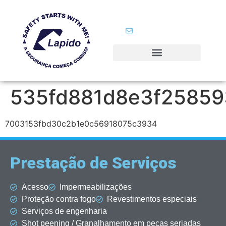
+55 (31) 3385 7620
+55 (31) 98321 6288
comercial@lapido.com.br
535fd881d8e3f2585
7003153fbd30c2b1e0c56918075c3934
Prestação de Serviços
Acesso
Impermeabilizações
Proteção contra fogo
Revestimentos especiais
Serviços de engenharia
Shot peening / Granalhamento em peças seriadas